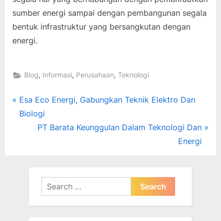
sumber energi sampai dengan pembangunan segala
bentuk infrastruktur yang bersangkutan dengan
energi.
,
,
,
Blog
Informasi
Perusahaan
Teknologi
Post
P
Esa Eco Energi, Gabungkan Teknik Elektro Dan
r
Biologi
navigation
e
N
PT Barata Keunggulan Dalam Teknologi Dan
v
e
Energi
i
x
o
t
u
P
Search
s
o
for:
P
s