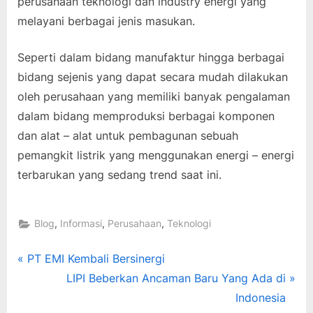
perusahaan teknologi dan industry energi yang
melayani berbagai jenis masukan.
Seperti dalam bidang manufaktur hingga berbagai
bidang sejenis yang dapat secara mudah dilakukan
oleh perusahaan yang memiliki banyak pengalaman
dalam bidang memproduksi berbagai komponen
dan alat – alat untuk pembagunan sebuah
pemangkit listrik yang menggunakan energi – energi
terbarukan yang sedang trend saat ini.
,
,
,
Blog
Informasi
Perusahaan
Teknologi
Post
P
PT EMI Kembali Bersinergi
r
N
LIPI Beberkan Ancaman Baru Yang Ada di
navigation
e
e
Indonesia