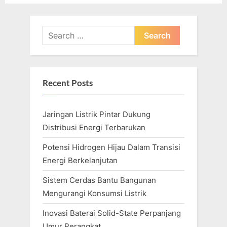
v
x
i
t
o
P
Search
u
for:
o
s
s
P
t
Recent Posts
o
:
s
Jaringan Listrik Pintar Dukung
t
Distribusi Energi Terbarukan
:
Potensi Hidrogen Hijau Dalam Transisi
Energi Berkelanjutan
Sistem Cerdas Bantu Bangunan
Mengurangi Konsumsi Listrik
Inovasi Baterai Solid-State Perpanjang
Umur Perangkat