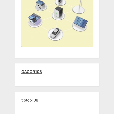
GACOR108
tiptop108