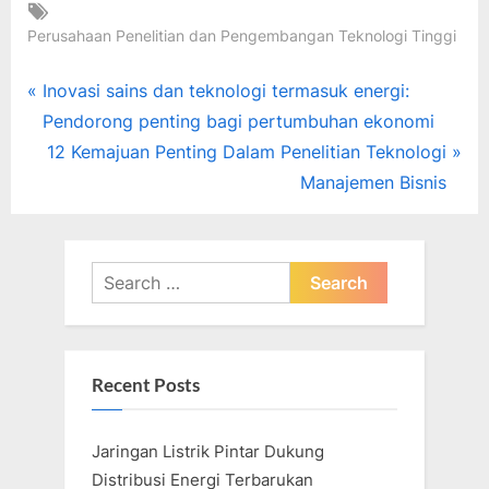
Tags:
Perusahaan Penelitian dan Pengembangan Teknologi Tinggi
Post
P
Inovasi sains dan teknologi termasuk energi:
r
Pendorong penting bagi pertumbuhan ekonomi
navigation
e
N
12 Kemajuan Penting Dalam Penelitian Teknologi
v
e
Manajemen Bisnis
i
x
o
t
u
P
Search
s
o
for:
P
s
o
t
Recent Posts
s
:
t
Jaringan Listrik Pintar Dukung
:
Distribusi Energi Terbarukan