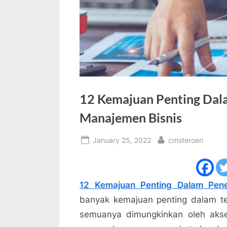
12 Kemajuan Penting Dala
Manajemen Bisnis
Posted
By
January 25, 2022
cmsteroen
on
12 Kemajuan Penting Dalam Penel
banyak kemajuan penting dalam te
semuanya dimungkinkan oleh akse