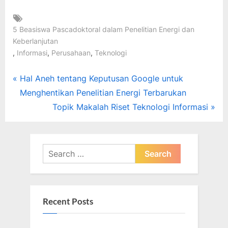
Tags:
5 Beasiswa Pascadoktoral dalam Penelitian Energi dan
Keberlanjutan
,
,
,
Informasi
Perusahaan
Teknologi
Post
P
Hal Aneh tentang Keputusan Google untuk
r
Menghentikan Penelitian Energi Terbarukan
navigation
e
N
Topik Makalah Riset Teknologi Informasi
v
e
i
x
o
t
Search
u
for:
P
s
o
P
s
Recent Posts
o
t
s
: