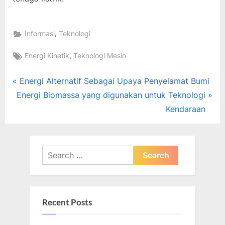
,
Informasi
Teknologi
Tags:
,
Energi Kinetik
Teknologi Mesin
Post
P
Energi Alternatif Sebagai Upaya Penyelamat Bumi
N
r
Energi Biomassa yang digunakan untuk Teknologi
navigation
e
e
Kendaraan
x
v
t
i
P
o
Search
o
u
for:
s
s
t
P
Recent Posts
:
o
s