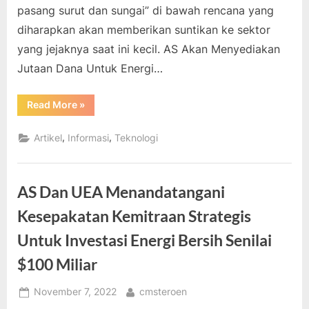
pasang surut dan sungai” di bawah rencana yang
diharapkan akan memberikan suntikan ke sektor
yang jejaknya saat ini kecil. AS Akan Menyediakan
Jutaan Dana Untuk Energi…
“AS
Read More
»
Akan
Menyediakan
Jutaan
,
,
Artikel
Informasi
Teknologi
Dana
Untuk
Energi
Pasang
Surut
AS Dan UEA Menandatangani
Dan
Sistem
Arus
Kesepakatan Kemitraan Strategis
Sungai”
Untuk Investasi Energi Bersih Senilai
$100 Miliar
Posted
By
November 7, 2022
cmsteroen
on