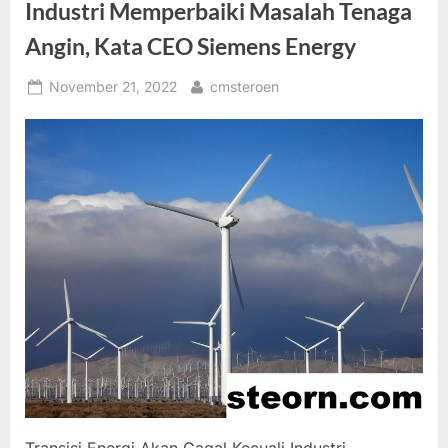
Industri Memperbaiki Masalah Tenaga
Angin, Kata CEO Siemens Energy
Posted
By
November 21, 2022
cmsteroen
on
Transisi Energi Akan Gagal Kecuali Industri