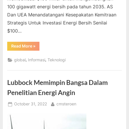
100 gigawatt energi bersih pada tahun 2035. AS
Dan UEA Menandatangani Kesepakatan Kemitraan
Strategis Untuk Investasi Energi Bersih Senilai
$100…
“AS
Read More
»
Dan
UEA
Menandatangani
,
,
global
Informasi
Teknologi
Kesepakatan
Kemitraan
Strategis
Untuk
Investasi
Lubbock Memimpin Bangsa Dalam
Energi
Bersih
Senilai
Penelitian Energi Angin
$100
Miliar”
Posted
By
October 31, 2022
cmsteroen
on