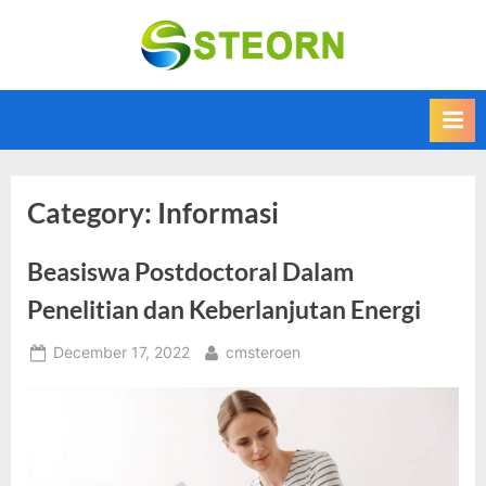
Skip
to
Steorn –
Steorn merupakan
content
situs yang
Informasi
memberikan
Teknologi
Informasi teknologi
Terkini dan
terbaru dan
terupdate
Terbaru
Category:
Informasi
Beasiswa Postdoctoral Dalam
Penelitian dan Keberlanjutan Energi
Posted
By
December 17, 2022
cmsteroen
on