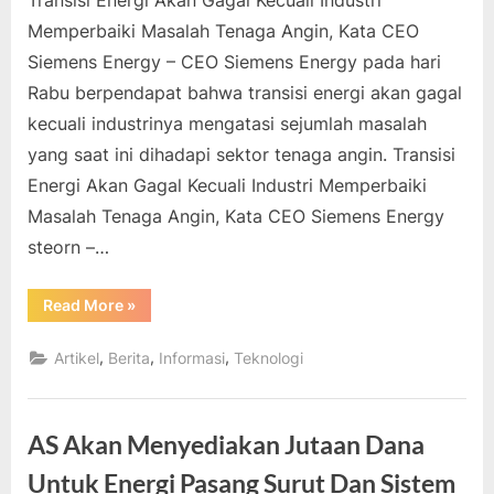
Memperbaiki Masalah Tenaga Angin, Kata CEO
Siemens Energy – CEO Siemens Energy pada hari
Rabu berpendapat bahwa transisi energi akan gagal
kecuali industrinya mengatasi sejumlah masalah
yang saat ini dihadapi sektor tenaga angin. Transisi
Energi Akan Gagal Kecuali Industri Memperbaiki
Masalah Tenaga Angin, Kata CEO Siemens Energy
steorn –…
“Transisi
Read More
»
Energi
Akan
Gagal
,
,
,
Artikel
Berita
Informasi
Teknologi
Kecuali
Industri
Memperbaiki
Masalah
Tenaga
AS Akan Menyediakan Jutaan Dana
Angin,
Kata
CEO
Untuk Energi Pasang Surut Dan Sistem
Siemens