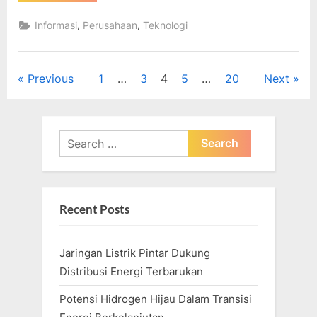
Memimpin
Bangsa
Dalam
,
,
Informasi
Perusahaan
Teknologi
Penelitian
Energi
Angin”
Posts
Previous
1
…
3
4
5
…
20
Next
pagination
Search
for:
Recent Posts
Jaringan Listrik Pintar Dukung
Distribusi Energi Terbarukan
Potensi Hidrogen Hijau Dalam Transisi