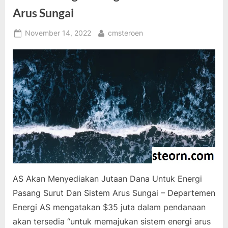
Energy”
Arus Sungai
Posted
By
November 14, 2022
cmsteroen
on
AS Akan Menyediakan Jutaan Dana Untuk Energi
Pasang Surut Dan Sistem Arus Sungai – Departemen
Energi AS mengatakan $35 juta dalam pendanaan
akan tersedia “untuk memajukan sistem energi arus