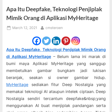
Apa Itu Deepfake, Teknologi Penjiplak
Mimik Orang di Aplikasi MyHeritage
Posted
By
March 12, 2021
cmsteroen
on
Apa Itu Deepfake, Teknologi Penjiplak Mimik Orang
di Aplikasi MyHeritage
– Belum lama ini marak di
bumi maya Aplikasi MyHeritage yang sanggup
membetulkan gambar bungkam jadi lukisan
beranjak, seakan si owner gambar hidup.
MyHeritage
sediakan fitur Deep Nostalgia yang
memakai teknologi AI ataupun intelek ciptaan. Deep
Nostalgia sendiri tercantum deepfake&nbsp;yang
menggunakan AI buat menjiplak pandangan serta