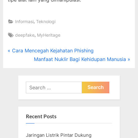
,
Informasi
Teknologi
Tags:
,
deepfake
MyHeritage
Post
P
Cara Mencegah Kejahatan Phishing
r
N
Manfaat Nuklir Bagi Kehidupan Manusia
navigation
e
e
v
x
i
t
Search
o
for:
P
u
o
s
s
Recent Posts
P
t
o
:
Jaringan Listrik Pintar Dukung
s