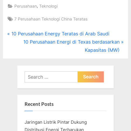
,
Perusahaan
Teknologi
Tags:
7 Perusahaan Teknologi China Teratas
Post
P
10 Perusahaan Energy Teratas di Arab Saudi
r
N
10 Perusahaan Energi di Texas berdasarkan
navigation
e
e
Kapasitas (MW)
v
x
i
t
o
P
Search
u
o
for:
s
s
P
t
Recent Posts
o
:
s
Jaringan Listrik Pintar Dukung
t
Distribusi Energi Terbarukan