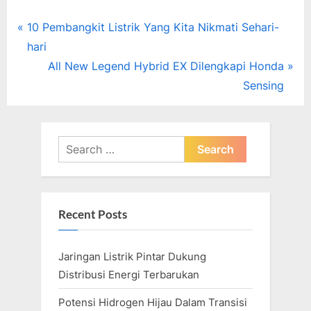
Post
P
10 Pembangkit Listrik Yang Kita Nikmati Sehari-
r
hari
navigation
e
N
All New Legend Hybrid EX Dilengkapi Honda
v
e
Sensing
i
x
o
t
u
P
Search
s
o
for:
P
s
o
t
Recent Posts
s
:
t
Jaringan Listrik Pintar Dukung
:
Distribusi Energi Terbarukan
Potensi Hidrogen Hijau Dalam Transisi