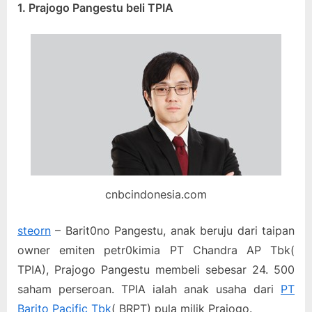
1. Prajogo Pangestu beli TPIA
cnbcindonesia.com
steorn
– Barit0no Pangestu, anak beruju dari taipan
owner emiten petr0kimia PT Chandra AP Tbk(
TPIA), Prajogo Pangestu membeli sebesar 24. 500
saham perseroan. TPIA ialah anak usaha dari
PT
Barito Pacific Tbk
( BRPT) pula milik Prajogo.