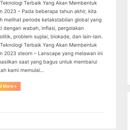
 Teknologi Terbaik Yang Akan Membentuk
n 2023 – Pada beberapa tahun akhir, kita
h melihat periode ketakstabilan global yang
ti dengan wabah, inflasi, pergolakan
litik, problem suplai, blokade, dan lain-lain.
 Teknologi Terbaik Yang Akan Membentuk
n 2023 steorn – Lanscape yang melawan ini
hasilkan saat yang bagus untuk membarui
kah kami memulai…
“Tren
d More
»
Teknologi
Terbaik
Yang
Akan
Membentuk
Tahun
2023”