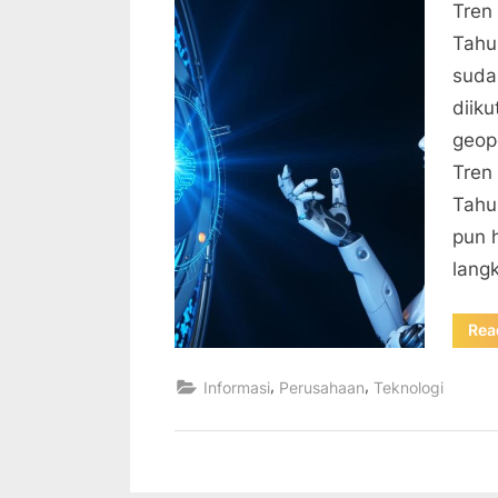
Tren
Tahu
suda
diiku
geopo
Tren
Tahu
pun 
lang
Rea
,
,
Informasi
Perusahaan
Teknologi