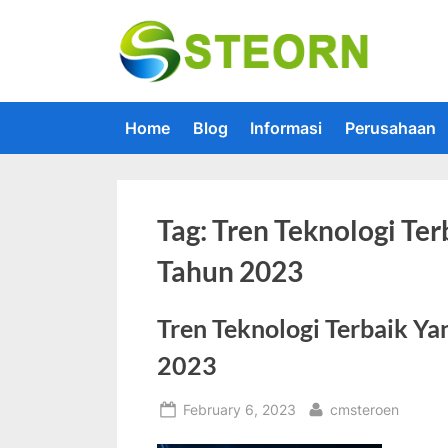
Skip
to
Steorn –
Steorn mer
content
Home
Blog
Informasi
Perusahaan
Tag:
Tren Teknologi Te
Tahun 2023
Tren Teknologi Terbaik 
2023
Posted
By
February 6, 2023
cmsteroen
on