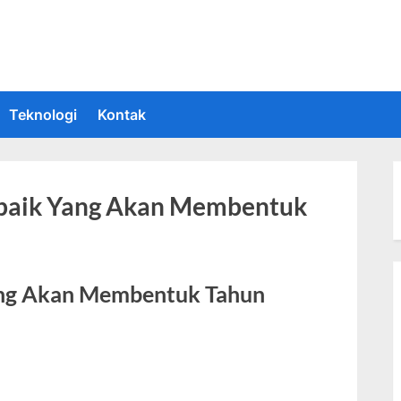
 Informasi Teknologi Terkini dan Terbaru
upakan situs yang memberikan Informasi teknologi terbaru dan teru
Teknologi
Kontak
rbaik Yang Akan Membentuk
Yang Akan Membentuk Tahun