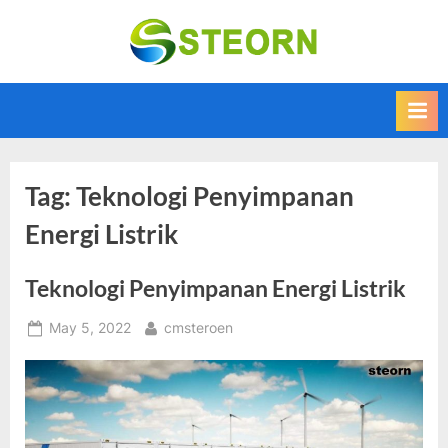
Skip
to
Steorn –
Steorn merupakan
content
situs yang
Informasi
memberikan
Teknologi
Informasi teknologi
Terkini dan
terbaru dan
terupdate
Terbaru
Tag:
Teknologi Penyimpanan
Energi Listrik
Teknologi Penyimpanan Energi Listrik
Posted
By
May 5, 2022
cmsteroen
on