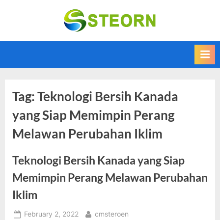
Skip
to
Steorn –
Steorn merupakan
content
situs yang
Informasi
memberikan
Teknologi
Informasi teknologi
Terkini dan
terbaru dan
terupdate
Terbaru
Tag:
Teknologi Bersih Kanada
yang Siap Memimpin Perang
Melawan Perubahan Iklim
Teknologi Bersih Kanada yang Siap
Memimpin Perang Melawan Perubahan
Iklim
Posted
By
February 2, 2022
cmsteroen