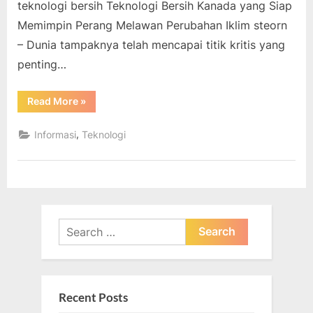
teknologi bersih Teknologi Bersih Kanada yang Siap
Memimpin Perang Melawan Perubahan Iklim steorn
– Dunia tampaknya telah mencapai titik kritis yang
penting…
“Teknologi
Read More
»
Bersih
Kanada
yang
,
Informasi
Teknologi
Siap
Memimpin
Perang
Melawan
Perubahan
Iklim”
Search
for:
Recent Posts