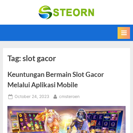
Skip
to
Steorn –
Steorn merupakan
content
situs yang
Informasi
memberikan
Teknologi
Informasi teknologi
Terkini dan
terbaru dan
terupdate
Terbaru
Tag:
slot gacor
Keuntungan Bermain Slot Gacor
Melalui Aplikasi Mobile
Posted
By
October 24, 2023
cmsteroen
on