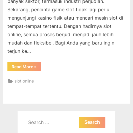
banyak sektor, termasuk industri perjudian.
Sekarang, pencinta game slot tidak lagi perlu
mengunjungi kasino fisik atau mencari mesin slot di
tempat-tempat tertentu. Dengan hadirnya slot
online, semua proses berjudi menjadi jauh lebih
mudah dan fleksibel. Bagi Anda yang baru ingin
terjun ke…
“Langkah
Read More
»
Mudah
Mulai
Taruhan
slot online
di
Situs
Slot
Online
Terkemuka”
Search
for: