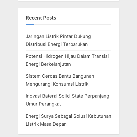
Recent Posts
Jaringan Listrik Pintar Dukung
Distribusi Energi Terbarukan
Potensi Hidrogen Hijau Dalam Transisi
Energi Berkelanjutan
Sistem Cerdas Bantu Bangunan
Mengurangi Konsumsi Listrik
Inovasi Baterai Solid-State Perpanjang
Umur Perangkat
Energi Surya Sebagai Solusi Kebutuhan
Listrik Masa Depan