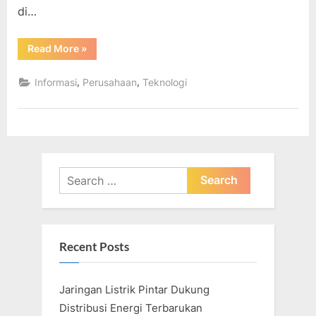
di…
“Penelitian
Read More
»
Energi
Alternatif:
6
,
,
Informasi
Perusahaan
Teknologi
Bidang
Ilmu
Anda
untuk
Menyelamatkan
Planet”
Search
for:
Recent Posts
Jaringan Listrik Pintar Dukung
Distribusi Energi Terbarukan