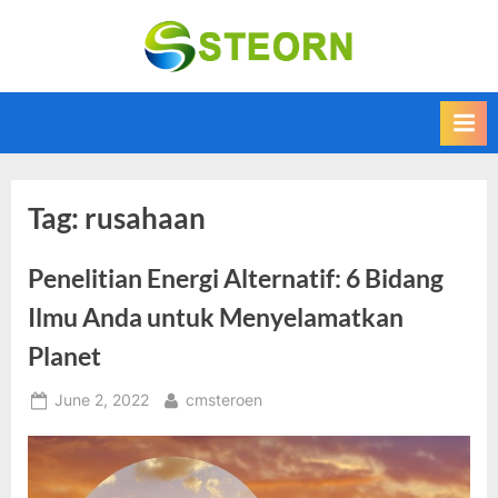
Skip
to
Steorn –
Steorn merupakan
content
situs yang
Informasi
memberikan
Teknologi
Informasi teknologi
Terkini dan
terbaru dan
terupdate
Terbaru
Tag:
rusahaan
Penelitian Energi Alternatif: 6 Bidang
Ilmu Anda untuk Menyelamatkan
Planet
Posted
By
June 2, 2022
cmsteroen
on