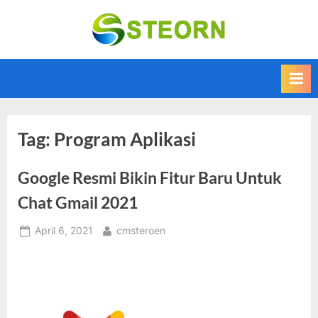
Skip
to
Steorn –
Steorn merupakan
content
situs yang
Informasi
memberikan
Teknologi
Informasi teknologi
Terkini dan
terbaru dan
terupdate
Terbaru
Tag:
Program Aplikasi
Google Resmi Bikin Fitur Baru Untuk
Chat Gmail 2021
Posted
By
April 6, 2021
cmsteroen
on