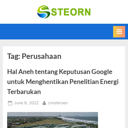
Skip
to
Steorn –
Steorn merupakan
content
situs yang
Informasi
memberikan
Teknologi
Informasi teknologi
Terkini dan
terbaru dan
terupdate
Terbaru
Tag:
Perusahaan
Hal Aneh tentang Keputusan Google
untuk Menghentikan Penelitian Energi
Terbarukan
Posted
By
June 8, 2022
cmsteroen
on