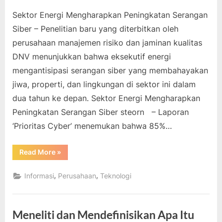
Sektor Energi Mengharapkan Peningkatan Serangan
Siber – Penelitian baru yang diterbitkan oleh
perusahaan manajemen risiko dan jaminan kualitas
DNV menunjukkan bahwa eksekutif energi
mengantisipasi serangan siber yang membahayakan
jiwa, properti, dan lingkungan di sektor ini dalam
dua tahun ke depan. Sektor Energi Mengharapkan
Peningkatan Serangan Siber steorn – Laporan
‘Prioritas Cyber’ menemukan bahwa 85%…
“Sektor
Read More
»
Energi
Mengharapkan
Peningkatan
,
,
Informasi
Perusahaan
Teknologi
Serangan
Siber”
Meneliti dan Mendefinisikan Apa Itu