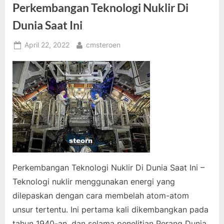
Perkembangan Teknologi Nuklir Di
Dunia Saat Ini
Posted
By
April 22, 2022
cmsteroen
on
Perkembangan Teknologi Nuklir Di Dunia Saat Ini –
Teknologi nuklir menggunakan energi yang
dilepaskan dengan cara membelah atom-atom
unsur tertentu. Ini pertama kali dikembangkan pada
tahun 1940-an, dan selama penelitian Perang Dunia