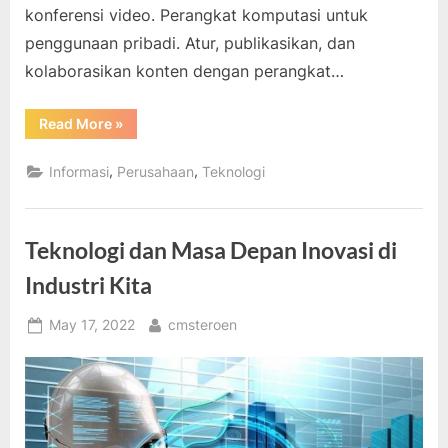
konferensi video. Perangkat komputasi untuk
penggunaan pribadi. Atur, publikasikan, dan
kolaborasikan konten dengan perangkat…
“Meneliti
Read More
»
dan
Mendefinisikan
Apa
,
,
Informasi
Perusahaan
Teknologi
Itu
Teknologi
Informasi?”
Teknologi dan Masa Depan Inovasi di
Industri Kita
Posted
By
May 17, 2022
cmsteroen
on