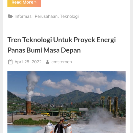
“Teknologi
Read More
»
dan
Masa
Depan
,
,
Informasi
Perusahaan
Teknologi
Inovasi
di
Industri
Kita”
Tren Teknologi Untuk Proyek Energi
Panas Bumi Masa Depan
Posted
By
April 28, 2022
cmsteroen
on