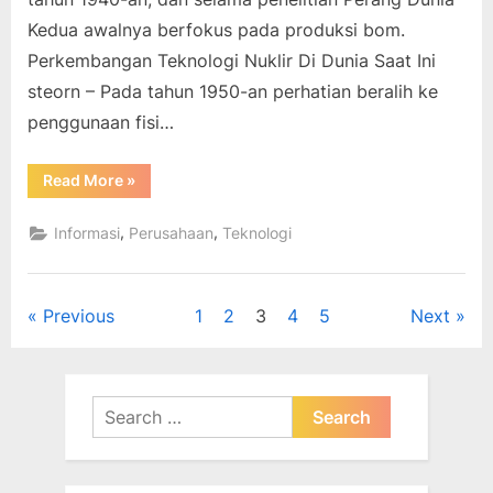
Kedua awalnya berfokus pada produksi bom.
Perkembangan Teknologi Nuklir Di Dunia Saat Ini
steorn – Pada tahun 1950-an perhatian beralih ke
penggunaan fisi…
“Perkembangan
Read More
»
Teknologi
Nuklir
Di
,
,
Informasi
Perusahaan
Teknologi
Dunia
Saat
Ini”
Posts
Previous
1
2
3
4
5
Next
pagination
Search
for: