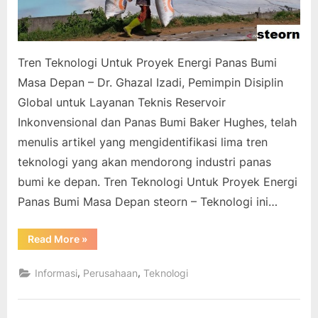
Tren Teknologi Untuk Proyek Energi Panas Bumi
Masa Depan – Dr. Ghazal Izadi, Pemimpin Disiplin
Global untuk Layanan Teknis Reservoir
Inkonvensional dan Panas Bumi Baker Hughes, telah
menulis artikel yang mengidentifikasi lima tren
teknologi yang akan mendorong industri panas
bumi ke depan. Tren Teknologi Untuk Proyek Energi
Panas Bumi Masa Depan steorn – Teknologi ini…
“Tren
Read More
»
Teknologi
Untuk
Proyek
,
,
Informasi
Perusahaan
Teknologi
Energi
Panas
Bumi
Masa
Depan”