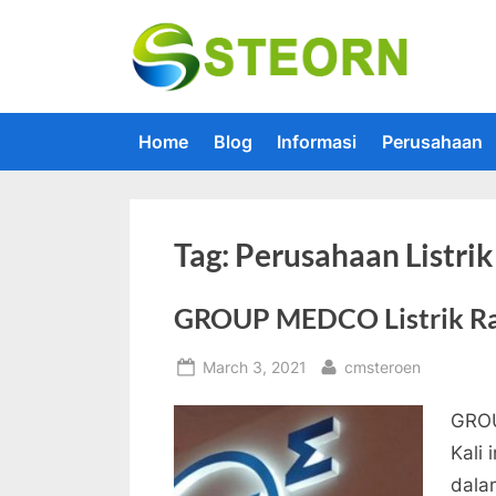
Skip
to
Steorn –
Steorn mer
content
Home
Blog
Informasi
Perusahaan
Tag:
Perusahaan Listrik
GROUP MEDCO Listrik Rak
Posted
By
March 3, 2021
cmsteroen
on
GROU
Kali
dala