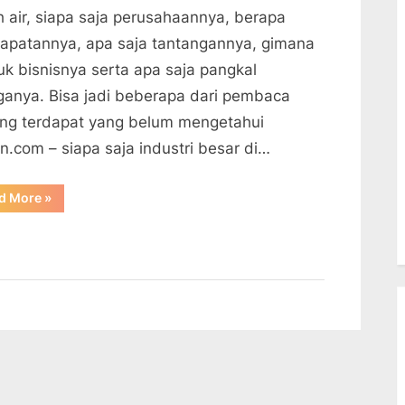
h air, siapa saja perusahaannya, berapa
apatannya, apa saja tantangannya, gimana
uk bisnisnya serta apa saja pangkal
ganya. Bisa jadi beberapa dari pembaca
ng terdapat yang belum mengetahui
n.com – siapa saja industri besar di…
“GROUP
d More
»
MEDCO
Listrik
Raksasa
Di
Indonesia”