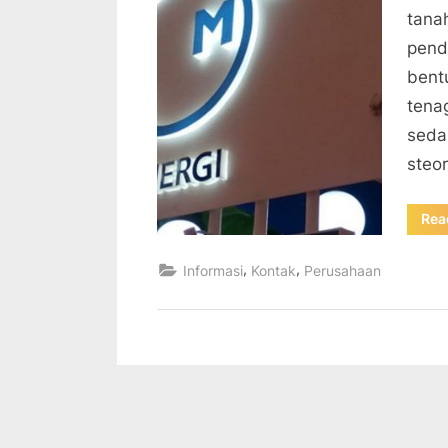
tana
pend
bent
tena
seda
steor
Rea
,
,
Informasi
Kontak
Perusahaan