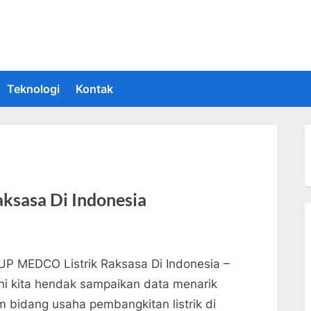
 Informasi Teknologi Terkini dan Terbaru
upakan situs yang memberikan Informasi teknologi terbaru dan teru
Teknologi
Kontak
sasa Di Indonesia
P MEDCO Listrik Raksasa Di Indonesia –
 ini kita hendak sampaikan data menarik
m bidang usaha pembangkitan listrik di