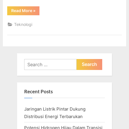
“Perusahaan
Read More
»
energi
terbesar
di
Teknologi
Australia”
Search
for:
Recent Posts
Jaringan Listrik Pintar Dukung
Distribusi Energi Terbarukan
Potensi Hidrogen Hijau Dalam Transisi