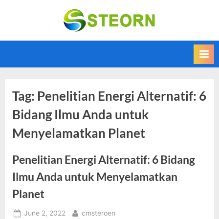
Skip
to
Steorn –
Steorn merupakan
content
situs yang
Informasi
memberikan
Teknologi
Informasi teknologi
Terkini dan
terbaru dan
terupdate
Terbaru
Tag:
Penelitian Energi Alternatif: 6
Bidang Ilmu Anda untuk
Menyelamatkan Planet
Penelitian Energi Alternatif: 6 Bidang
Ilmu Anda untuk Menyelamatkan
Planet
Posted
By
June 2, 2022
cmsteroen