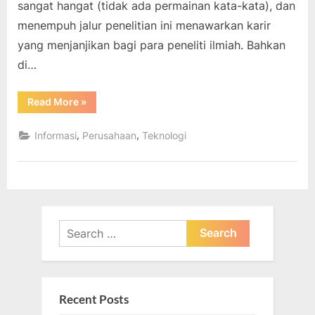
sangat hangat (tidak ada permainan kata-kata), dan
menempuh jalur penelitian ini menawarkan karir
yang menjanjikan bagi para peneliti ilmiah. Bahkan
di…
“Penelitian
Read More
»
Energi
Alternatif:
6
,
,
Informasi
Perusahaan
Teknologi
Bidang
Ilmu
Anda
untuk
Menyelamatkan
Planet”
Search
for:
Recent Posts