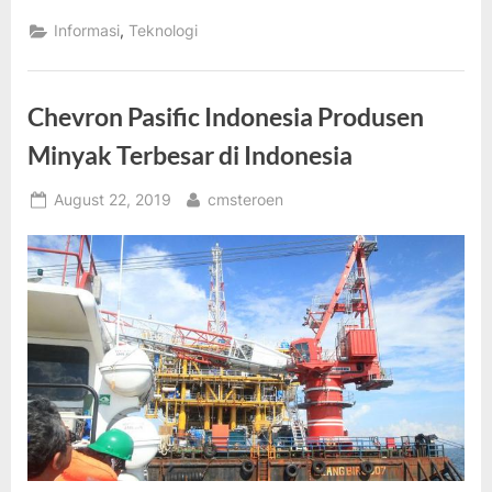
Sumber
Energi
,
Informasi
Teknologi
Terbaru
Berbagai
Inovasi
Telah
Di
Chevron Pasific Indonesia Produsen
Lakukan”
Minyak Terbesar di Indonesia
Posted
By
August 22, 2019
cmsteroen
on