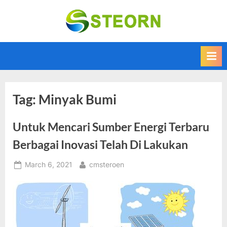
Skip
to
Steorn –
Steorn merupakan
content
situs yang
Informasi
memberikan
Teknologi
Informasi teknologi
Terkini dan
terbaru dan
terupdate
Terbaru
Tag:
Minyak Bumi
Untuk Mencari Sumber Energi Terbaru
Berbagai Inovasi Telah Di Lakukan
Posted
By
March 6, 2021
cmsteroen
on