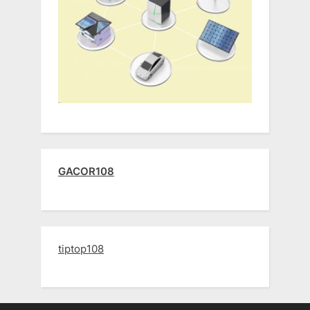
GACOR108
tiptop108