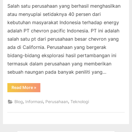
Salah satu perusahaan yang berhasil menghasilkan
atau menyuplai setidaknya 40 persen dari
kebutuhan masyarakat Indonesia terhadap energy
adalah PT chevron pacific Indonesia. PT ini adalah
salah satu pt dari perusahaan besar chevron yang
ada di California. Perusahaan yang bergerak
bidang-bidang eksplorasi hasil pertambangan ini
termasuk dalam perusahaan yang memberikan
sebuah naungan pada banyak peniliti yang…
“Chevron
Read More
»
Pasific
Indonesia
Produsen
,
,
,
Blog
Informasi
Perusahaan
Teknologi
Minyak
Terbesar
di
Indonesia”