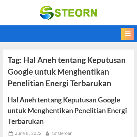
Skip
to
Steorn –
Steorn merupakan
content
situs yang
Informasi
memberikan
Teknologi
Informasi teknologi
Terkini dan
terbaru dan
terupdate
Terbaru
Tag:
Hal Aneh tentang Keputusan
Google untuk Menghentikan
Penelitian Energi Terbarukan
Hal Aneh tentang Keputusan Google
untuk Menghentikan Penelitian Energi
Terbarukan
Posted
By
June 8, 2022
cmsteroen