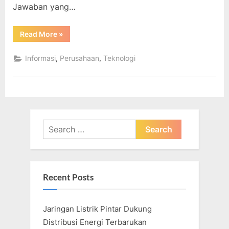
Jawaban yang…
“Hal
Read More
»
Aneh
tentang
Keputusan
,
,
Informasi
Perusahaan
Teknologi
Google
untuk
Menghentikan
Penelitian
Energi
Terbarukan”
Search
for:
Recent Posts
Jaringan Listrik Pintar Dukung
Distribusi Energi Terbarukan