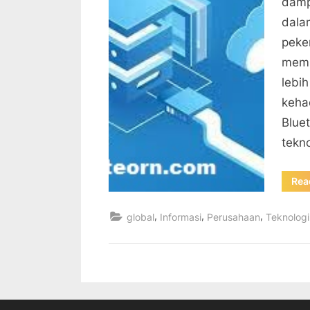
damp
dala
peke
memb
lebi
kehad
Blue
tekn
Rea
,
,
,
global
Informasi
Perusahaan
Teknologi