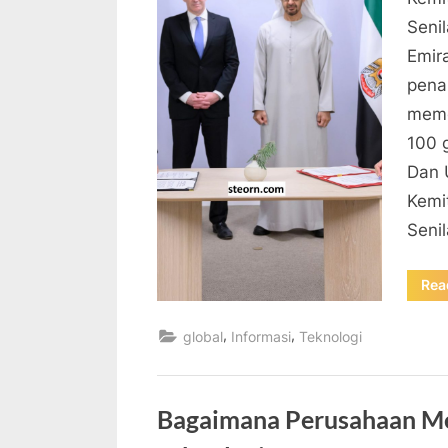
Senil
Emir
pena
memo
100 
Dan 
Kemit
Seni
Rea
,
,
global
Informasi
Teknologi
Bagaimana Perusahaan M