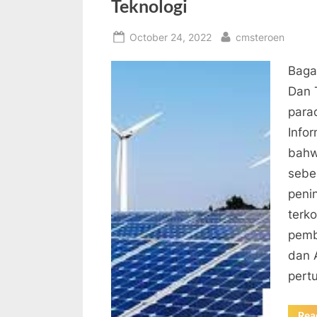
Teknologi
Posted
By
October 24, 2022
cmsteroen
on
Baga
Dan 
para
Info
bahw
sebes
peni
terko
pemb
dan 
pert
Rea