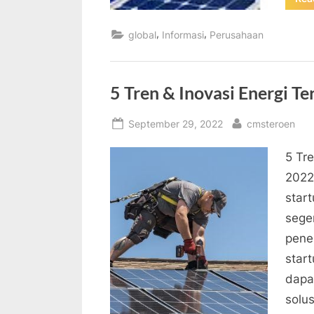
,
,
global
Informasi
Perusahaan
5 Tren & Inovasi Energi T
Posted
By
September 29, 2022
cmsteroen
on
5 Tre
2022
star
sege
pene
star
dapa
solus