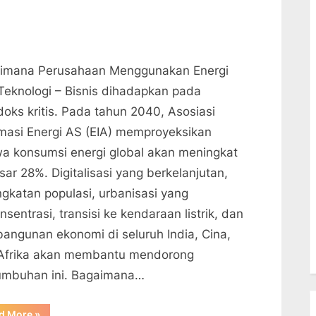
$100
Miliar”
imana Perusahaan Menggunakan Energi
Teknologi – Bisnis dihadapkan pada
doks kritis. Pada tahun 2040, Asosiasi
rmasi Energi AS (EIA) memproyeksikan
a konsumsi energi global akan meningkat
ar 28%. Digitalisasi yang berkelanjutan,
ngkatan populasi, urbanisasi yang
nsentrasi, transisi ke kendaraan listrik, dan
angunan ekonomi di seluruh India, Cina,
Afrika akan membantu mendorong
umbuhan ini. Bagaimana…
“Bagaimana
d More
»