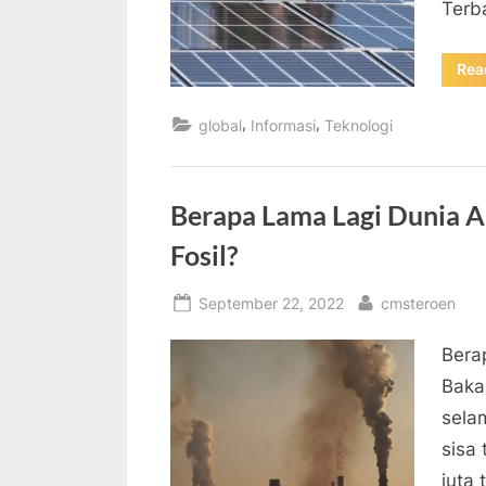
Terb
Rea
,
,
global
Informasi
Teknologi
Berapa Lama Lagi Dunia 
Fosil?
Posted
By
September 22, 2022
cmsteroen
on
Bera
Bakar
sela
sisa
juta 