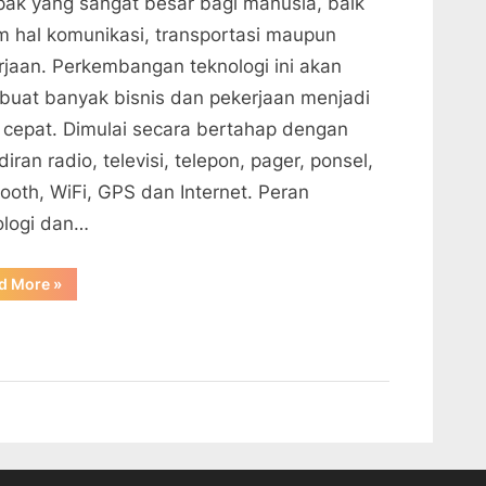
ak yang sangat besar bagi manusia, baik
m hal komunikasi, transportasi maupun
rjaan. Perkembangan teknologi ini akan
uat banyak bisnis dan pekerjaan menjadi
h cepat. Dimulai secara bertahap dengan
iran radio, televisi, telepon, pager, ponsel,
tooth, WiFi, GPS dan Internet. Peran
ologi dan…
“Peran
d More
»
teknologi
dan
dampaknya
terhadap
bisnis
global”