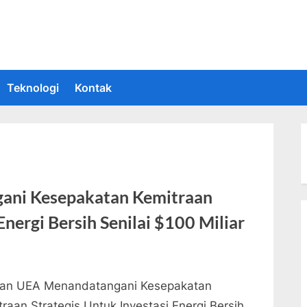
 Informasi Teknologi Terkini dan Terbaru
upakan situs yang memberikan Informasi teknologi terbaru dan teru
Teknologi
Kontak
ani Kesepakatan Kemitraan
Energi Bersih Senilai $100 Miliar
an UEA Menandatangani Kesepakatan
raan Strategis Untuk Investasi Energi Bersih