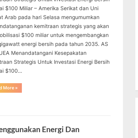
ai $100 Miliar – Amerika Serikat dan Uni
at Arab pada hari Selasa mengumumkan
ndatanganan kemitraan strategis yang akan
bilisasi $100 miliar untuk mengembangkan
gigawatt energi bersih pada tahun 2035. AS
UEA Menandatangani Kesepakatan
raan Strategis Untuk Investasi Energi Bersih
lai $100…
“AS
d More
»
Dan
UEA
Menandatangani
Kesepakatan
Kemitraan
Strategis
Untuk
Investasi
Energi
enggunakan Energi Dan
Bersih
Senilai