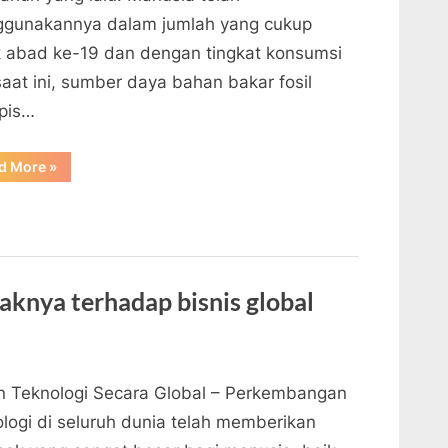
gunakannya dalam jumlah yang cukup
k abad ke-19 dan dengan tingkat konsumsi
saat ini, sumber daya bahan bakar fosil
pis…
“Berapa
d More
»
Lama
Lagi
Dunia
Akan
Kehabisan
Bahan
Bakar
Fosil?”
knya terhadap bisnis global
n Teknologi Secara Global – Perkembangan
ologi di seluruh dunia telah memberikan