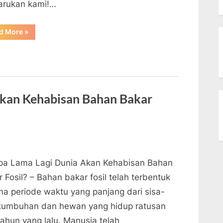
arukan kami!…
“5
d More
»
Tren
&
Inovasi
Energi
Terbarukan
Terbaik
di
2022”
Akan Kehabisan Bahan Bakar
pa Lama Lagi Dunia Akan Kehabisan Bahan
 Fosil? – Bahan bakar fosil telah terbentuk
ma periode waktu yang panjang dari sisa-
 tumbuhan dan hewan yang hidup ratusan
tahun yang lalu. Manusia telah