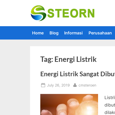
Skip
to
Steorn –
Steorn mer
content
Home
Blog
Informasi
Perusahaan
Tag:
Energi Listrik
Energi Listrik Sangat Dib
Posted
By
July 26, 2019
cmsteroen
on
List
dibu
dila