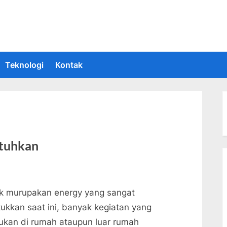
 Informasi Teknologi Terkini dan Terbaru
upakan situs yang memberikan Informasi teknologi terbaru dan teru
Teknologi
Kontak
utuhkan
rik murupakan energy yang sangat
tukkan saat ini, banyak kegiatan yang
kukan di rumah ataupun luar rumah