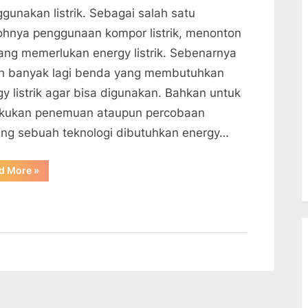
gunakan listrik. Sebagai salah satu
ohnya penggunaan kompor listrik, menonton
ang memerlukan energy listrik. Sebenarnya
h banyak lagi benda yang membutuhkan
gy listrik agar bisa digunakan. Bahkan untuk
kukan penemuan ataupun percobaan
ang sebuah teknologi dibutuhkan energy…
“Energi
d More
»
Listrik
Sangat
Dibutuhkan”