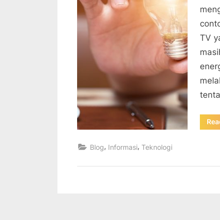
meng
cont
TV y
masi
ener
mela
tent
Rea
,
,
Blog
Informasi
Teknologi