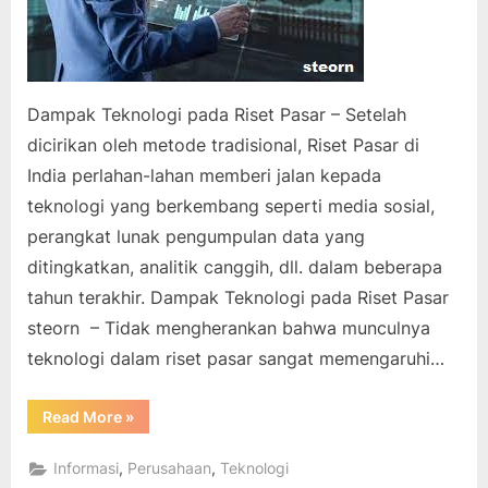
Dampak Teknologi pada Riset Pasar – Setelah
dicirikan oleh metode tradisional, Riset Pasar di
India perlahan-lahan memberi jalan kepada
teknologi yang berkembang seperti media sosial,
perangkat lunak pengumpulan data yang
ditingkatkan, analitik canggih, dll. dalam beberapa
tahun terakhir. Dampak Teknologi pada Riset Pasar
steorn – Tidak mengherankan bahwa munculnya
teknologi dalam riset pasar sangat memengaruhi…
“Dampak
Read More
»
Teknologi
pada
Riset
,
,
Informasi
Perusahaan
Teknologi
Pasar”