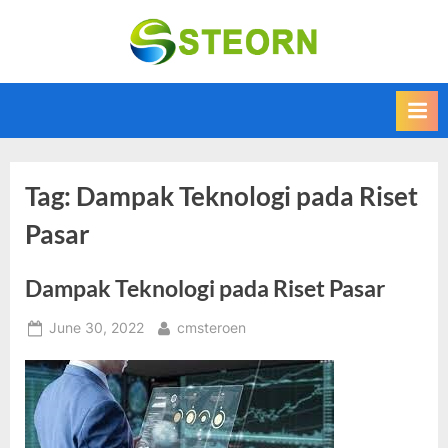
Skip
to
Steorn –
Steorn merupakan
content
situs yang
Informasi
memberikan
Teknologi
Informasi teknologi
Terkini dan
terbaru dan
terupdate
Terbaru
Tag:
Dampak Teknologi pada Riset
Pasar
Dampak Teknologi pada Riset Pasar
Posted
By
June 30, 2022
cmsteroen
on