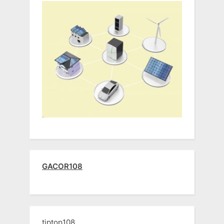
GACOR108
tiptop108