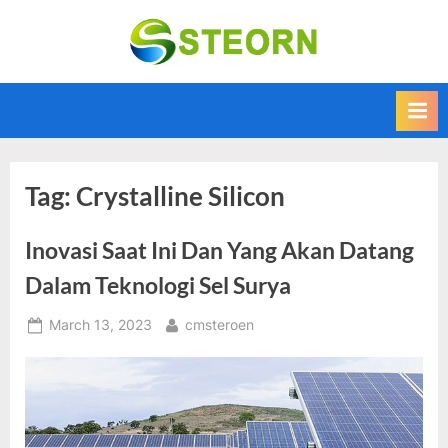
Skip
to
Steorn –
Steorn merupakan
content
situs yang
Informasi
memberikan
Teknologi
Informasi teknologi
Terkini dan
terbaru dan
terupdate
Terbaru
Tag:
Crystalline Silicon
Inovasi Saat Ini Dan Yang Akan Datang
Dalam Teknologi Sel Surya
Posted
By
March 13, 2023
cmsteroen
on