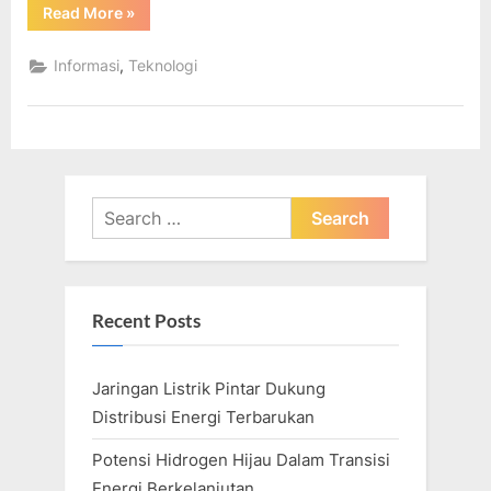
“Inovasi
Read More
»
Saat
Ini
Dan
,
Informasi
Teknologi
Yang
Akan
Datang
Dalam
Teknologi
Sel
Surya”
Search
for:
Recent Posts
Jaringan Listrik Pintar Dukung
Distribusi Energi Terbarukan
Potensi Hidrogen Hijau Dalam Transisi
Energi Berkelanjutan