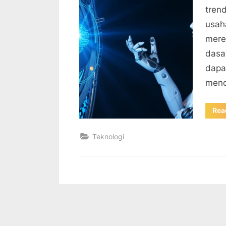
trend
usah
mere
dasa
dapa
meno
Rea
Teknologi