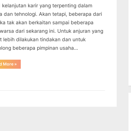
 kelanjutan karir yang terpenting dalam
a dan tehnologi. Akan tetapi, beberapa dari
ka tak akan berkaitan sampai beberapa
warsa dari sekarang ini. Untuk anjuran yang
t lebih dilakukan tindakan dan untuk
long beberapa pimpinan usaha…
“Tren
d More
»
Teknologi
Terbesar
Di
Tahun
2023”