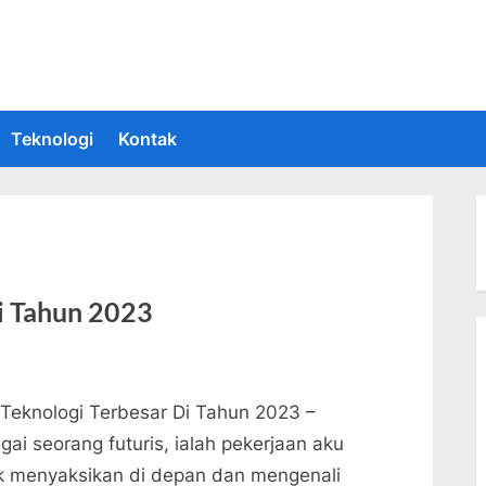
 Informasi Teknologi Terkini dan Terbaru
upakan situs yang memberikan Informasi teknologi terbaru dan teru
Teknologi
Kontak
Di Tahun 2023
 Teknologi Terbesar Di Tahun 2023 –
ai seorang futuris, ialah pekerjaan aku
k menyaksikan di depan dan mengenali