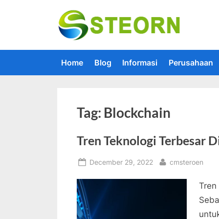
Skip
to
Steorn –
Steorn mer
content
Home
Blog
Informasi
Perusahaan
Tag:
Blockchain
Tren Teknologi Terbesar 
Posted
By
December 29, 2022
cmsteroen
on
Tren
Sebag
untu