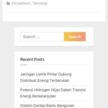
Terbarukan
,
Perusahaan
Teknologi
Terbaik
di
Prancis”
Search
for:
Recent Posts
Jaringan Listrik Pintar Dukung
Distribusi Energi Terbarukan
Potensi Hidrogen Hijau Dalam Transisi
Energi Berkelanjutan
Sistem Cerdas Bantu Bangunan