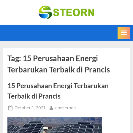
Skip
to
Steorn –
Steorn merupakan
content
situs yang
Informasi
memberikan
Teknologi
Informasi teknologi
Terkini dan
terbaru dan
terupdate
Terbaru
Tag:
15 Perusahaan Energi
Terbarukan Terbaik di Prancis
15 Perusahaan Energi Terbarukan
Terbaik di Prancis
Posted
By
October 1, 2021
cmsteroen
on