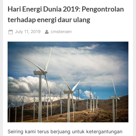
Hari Energi Dunia 2019: Pengontrolan
terhadap energi daur ulang
Posted
By
July 11, 2019
cmsteroen
on
Seiring kami terus berjuang untuk ketergantungan