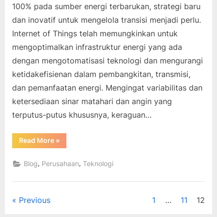
100% pada sumber energi terbarukan, strategi baru
dan inovatif untuk mengelola transisi menjadi perlu.
Internet of Things telah memungkinkan untuk
mengoptimalkan infrastruktur energi yang ada
dengan mengotomatisasi teknologi dan mengurangi
ketidakefisienan dalam pembangkitan, transmisi,
dan pemanfaatan energi. Mengingat variabilitas dan
ketersediaan sinar matahari dan angin yang
terputus-putus khususnya, keraguan…
“Hari
Read More
»
Energi
Dunia
2019:
,
,
Blog
Perusahaan
Teknologi
Pengontrolan
terhadap
energi
daur
ulang”
Posts
Previous
1
…
11
12