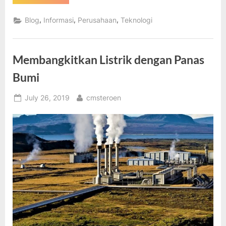
Pasific
Indonesia
Produsen
,
,
,
Blog
Informasi
Perusahaan
Teknologi
Minyak
Terbesar
di
Indonesia”
Membangkitkan Listrik dengan Panas
Bumi
Posted
By
July 26, 2019
cmsteroen
on