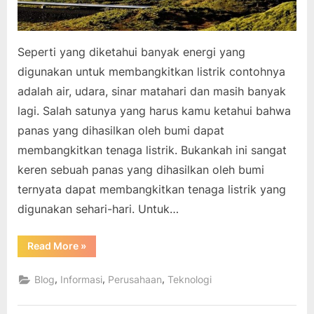
Seperti yang diketahui banyak energi yang
digunakan untuk membangkitkan listrik contohnya
adalah air, udara, sinar matahari dan masih banyak
lagi. Salah satunya yang harus kamu ketahui bahwa
panas yang dihasilkan oleh bumi dapat
membangkitkan tenaga listrik. Bukankah ini sangat
keren sebuah panas yang dihasilkan oleh bumi
ternyata dapat membangkitkan tenaga listrik yang
digunakan sehari-hari. Untuk…
“Membangkitkan
Read More
»
Listrik
dengan
Panas
,
,
,
Blog
Informasi
Perusahaan
Teknologi
Bumi”