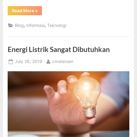
“Energi
Read More
»
Alternatif
Sebagai
Upaya
,
,
Blog
Informasi
Teknologi
Penyelamat
Bumi”
Energi Listrik Sangat Dibutuhkan
Posted
By
July 26, 2019
cmsteroen
on