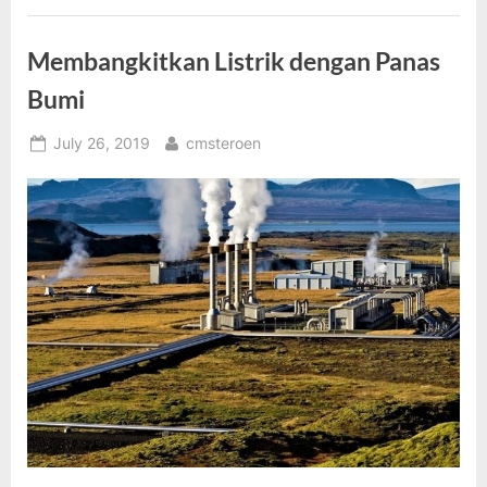
Membangkitkan Listrik dengan Panas
Bumi
Posted
By
July 26, 2019
cmsteroen
on