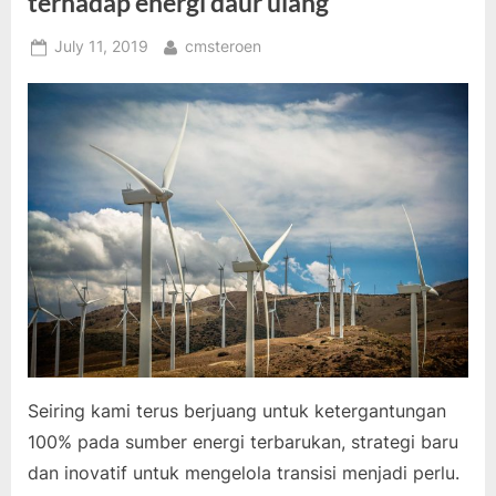
terhadap energi daur ulang
Posted
By
July 11, 2019
cmsteroen
on
Seiring kami terus berjuang untuk ketergantungan
100% pada sumber energi terbarukan, strategi baru
dan inovatif untuk mengelola transisi menjadi perlu.