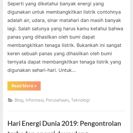
Seperti yang diketahui banyak energi yang
digunakan untuk membangkitkan listrik contohnya
adalah air, udara, sinar matahari dan masih banyak
lagi. Salah satunya yang harus kamu ketahui bahwa
panas yang dihasilkan oleh bumi dapat
membangkitkan tenaga listrik. Bukankah ini sangat
keren sebuah panas yang dihasilkan oleh bumi
ternyata dapat membangkitkan tenaga listrik yang
digunakan sehari-hari. Untuk…
“Membangkitkan
Read More
»
Listrik
dengan
Panas
,
,
,
Blog
Informasi
Perusahaan
Teknologi
Bumi”
Hari Energi Dunia 2019: Pengontrolan