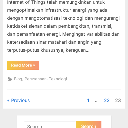
Internet of Things telah memungkinkan untuk
mengoptimalkan infrastruktur energi yang ada
dengan mengotomatisasi teknologi dan mengurangi
ketidakefisienan dalam pembangkitan, transmisi,
dan pemanfaatan energi. Mengingat variabilitas dan
ketersediaan sinar matahari dan angin yang
terputus-putus khususnya, keraguan…
“Hari
Read More
»
Energi
Dunia
2019:
,
,
Blog
Perusahaan
Teknologi
Pengontrolan
terhadap
energi
daur
ulang”
Posts
Previous
1
…
22
23
pagination
Search